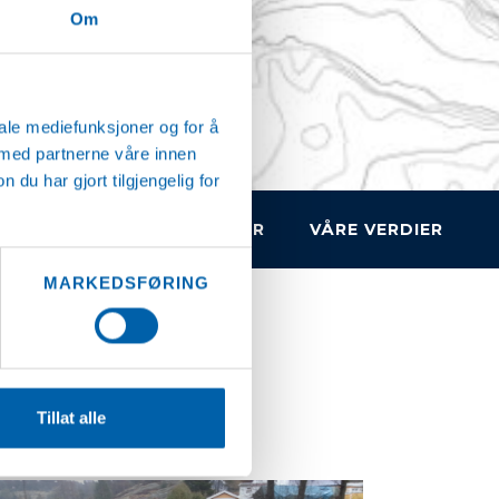
Om
iale mediefunksjoner og for å
 med partnerne våre innen
u har gjort tilgjengelig for
UELT
LEDIGE STILLINGER
VÅRE VERDIER
MARKEDSFØRING
Tillat alle