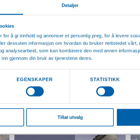
Detaljer
ookies
 for å gi innhold og annonser et personlig preg, for å levere sos
deler dessuten informasjon om hvordan du bruker nettstedet vårt,
og analysearbeid, som kan kombinere den med annen informasjon d
 inn gjennom din bruk av tjenestene deres.
JENESTER
ANSATTE
KONTAKT OSS
AKT
EGENSKAPER
STATISTIKK
AKTUELT
Tillat utvalg