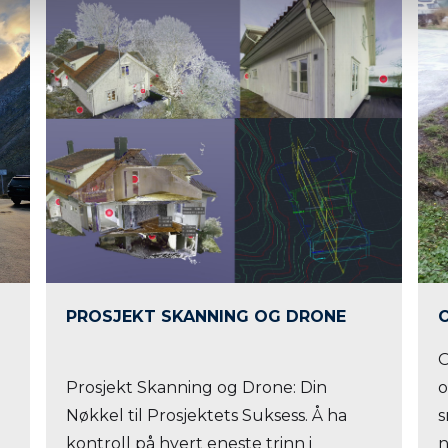
PROSJEKT SKANNING OG DRONE
O
Prosjekt Skanning og Drone: Din
o
Nøkkel til Prosjektets Suksess. Å ha
s
kontroll på hvert eneste trinn i
n