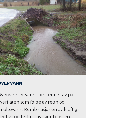
OVERVANN
vervann er vann som renner av på
verflaten som følge av regn og
meltevann. Kombinasjonen av kraftig
edbør og tetting av rør utgjør en